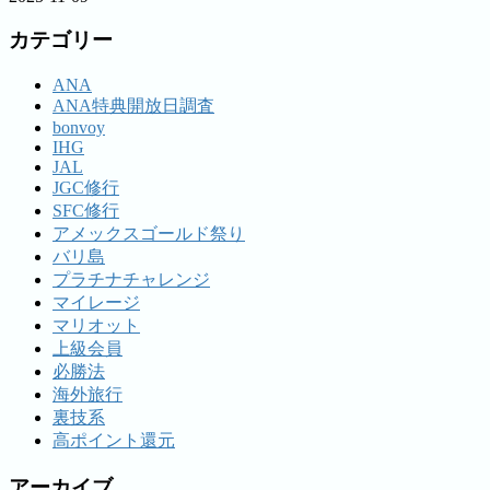
カテゴリー
ANA
ANA特典開放日調査
bonvoy
IHG
JAL
JGC修行
SFC修行
アメックスゴールド祭り
バリ島
プラチナチャレンジ
マイレージ
マリオット
上級会員
必勝法
海外旅行
裏技系
高ポイント還元
アーカイブ