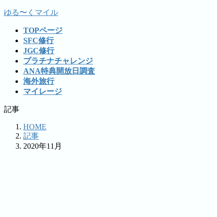
コ
ナ
ゆる〜くマイル
ン
ビ
TOPページ
テ
ゲ
SFC修行
ン
ー
JGC修行
ツ
シ
プラチナチャレンジ
へ
ョ
ANA特典開放日調査
ス
ン
海外旅行
キ
に
マイレージ
ッ
移
プ
動
記事
HOME
記事
2020年11月