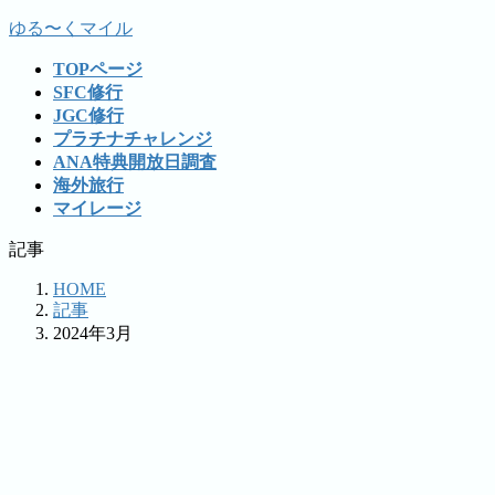
コ
ナ
ゆる〜くマイル
ン
ビ
TOPページ
テ
ゲ
SFC修行
ン
ー
JGC修行
ツ
シ
プラチナチャレンジ
へ
ョ
ANA特典開放日調査
ス
ン
海外旅行
キ
に
マイレージ
ッ
移
プ
動
記事
HOME
記事
2024年3月