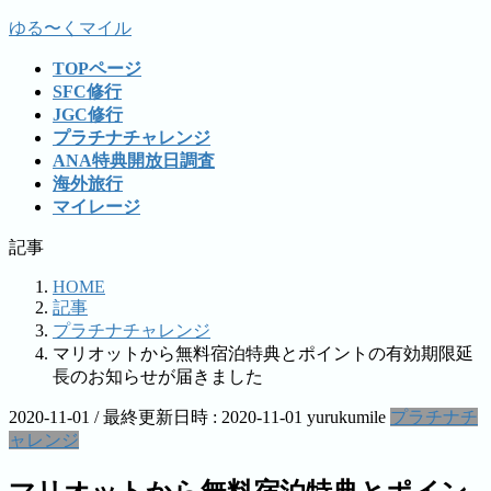
コ
ナ
ゆる〜くマイル
ン
ビ
TOPページ
テ
ゲ
SFC修行
ン
ー
JGC修行
ツ
シ
プラチナチャレンジ
へ
ョ
ANA特典開放日調査
ス
ン
海外旅行
キ
に
マイレージ
ッ
移
プ
動
記事
HOME
記事
プラチナチャレンジ
マリオットから無料宿泊特典とポイントの有効期限延
長のお知らせが届きました
2020-11-01
/ 最終更新日時 :
2020-11-01
yurukumile
プラチナチ
ャレンジ