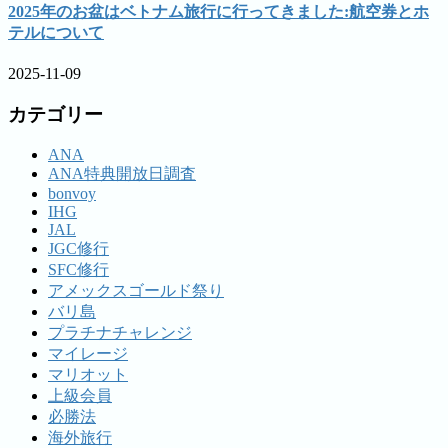
2025年のお盆はベトナム旅行に行ってきました:航空券とホ
テルについて
2025-11-09
カテゴリー
ANA
ANA特典開放日調査
bonvoy
IHG
JAL
JGC修行
SFC修行
アメックスゴールド祭り
バリ島
プラチナチャレンジ
マイレージ
マリオット
上級会員
必勝法
海外旅行