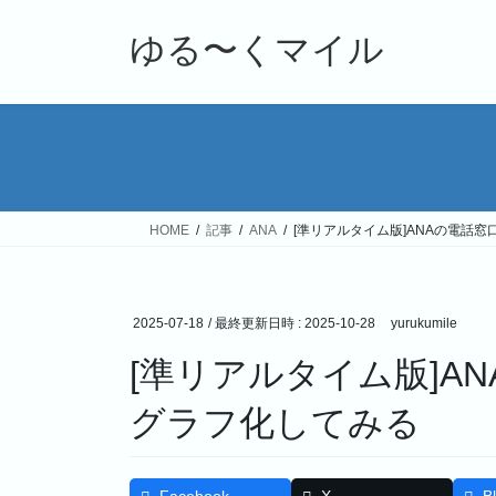
コ
ナ
ン
ビ
ゆる〜くマイル
テ
ゲ
ン
ー
ツ
シ
へ
ョ
ス
ン
キ
に
ッ
移
HOME
記事
ANA
[準リアルタイム版]ANAの電話
プ
動
2025-07-18
/ 最終更新日時 :
2025-10-28
yurukumile
[準リアルタイム版]A
グラフ化してみる