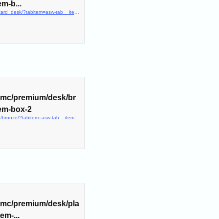
m-b...
https://www.ana.co.jp/ja/jp/amc/anacard/anacard_desk/?tabitem=asw-tab__item-box-2
p/amc/premium/desk/br
em-box-2
https://www.ana.co.jp/ja/jp/amc/premium/desk/bronze/?tabitem=asw-tab__item-box-2
p/amc/premium/desk/pla
em-...