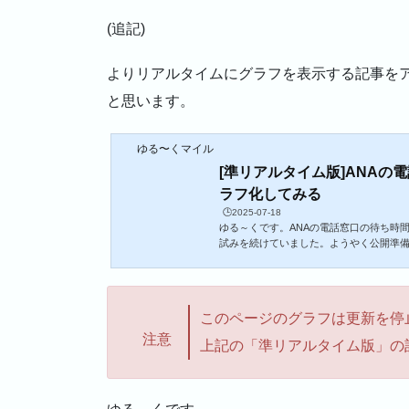
(追記)
よりリアルタイムにグラフを表示する記事を
と思います。
ゆる〜くマイル
[準リアルタイム版]ANAの
ラフ化してみる
🕒️2025-07-18
ゆる～くです。ANAの電話窓口の待ち時
試みを続けていました。ようやく公開準
ですし、もしアクセスが集中したら正し
が、テストも兼ねて公開したいと思いま
いグラフに飛んでください。各グラフの
す。見たいグラフが最初に描画されると思う
このページのグラフは更新を停
動更新はされないと思うので、時々読み
新間隔は5分です。(7/25 追記)スマホ...
注意
上記の「準リアルタイム版」の