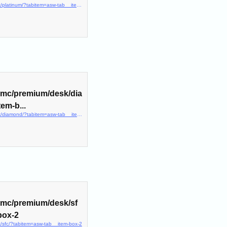
https://www.ana.co.jp/ja/jp/amc/premium/desk/platinum/?tabitem=asw-tab__item-box-2
p/amc/premium/desk/dia
em-b...
https://www.ana.co.jp/ja/jp/amc/premium/desk/diamond/?tabitem=asw-tab__item-box-2
/amc/premium/desk/sf
box-2
k/sfc/?tabitem=asw-tab__item-box-2