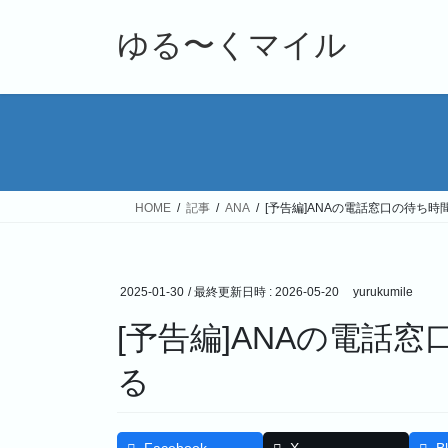
コ
ナ
ン
ビ
ゆる〜くマイル
テ
ゲ
ン
ー
ツ
シ
へ
ョ
ス
ン
キ
に
ッ
移
HOME
記事
ANA
[予告編]ANAの電話窓口の待ち
プ
動
2025-01-30
/ 最終更新日時 :
2026-05-20
yurukumile
[予告編]ANAの電話
る