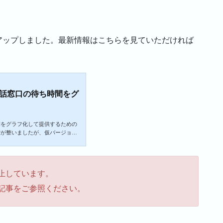
アップしました。最新情報はこちらを見ていただければ
電話窓口の待ち時間をグ
間をグラフ化して提供するための
備が整いましたが、仮バージョン
く表示できるか分からないのです
す。急いでいる方は目次から見た
間は意図的に間隔を開けてありま
ので、早く見られるはず....自
止しています。
込み直してください。グラフの更
記事をご参照ください。