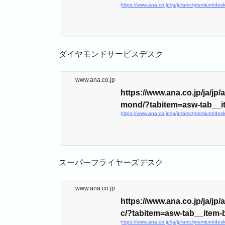
ダイヤモンドサービスデスク
www.ana.co.jp
https://www.ana.co.jp/ja/j
mond/?tabitem=asw-tab__it
スーパーフライヤーズデスク
www.ana.co.jp
https://www.ana.co.jp/ja/jp
c/?tabitem=asw-tab__item-
https://www.ana.co.jp/ja/jp/amc/premium/des