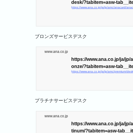
desk/?tabitem=asw-tab__ite
ブロンズサービスデスク
www.ana.co.jp
https://www.ana.co.jp/ja/j
onze/?tabitem=asw-tab__it
プラチナサービスデスク
www.ana.co.jp
https://www.ana.co.jp/ja/j
tinum/?tabitem=asw-tab__it