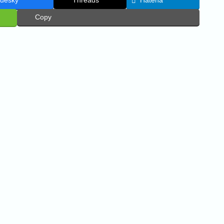
luesky
Threads
Hatena
Copy