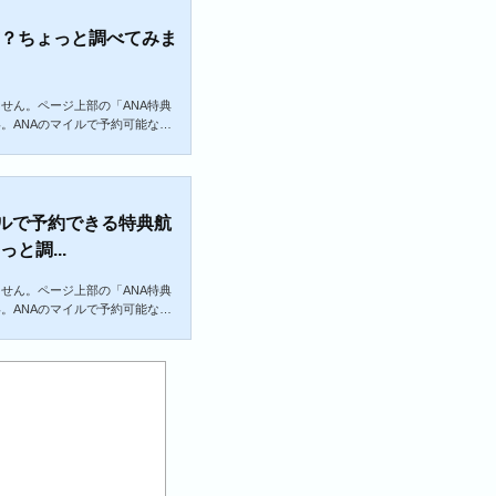
前？ちょっと調べてみま
せん。ページ上部の「ANA特典
。ANAのマイルで予約可能な特
NAが加盟しているスターアライ
。ANA便は搭乗日の355日前の
スターアライアンス各社の便は特
ナ前の状況とは変わっているよう
いと思います。そこで、各社の予
マイルで予約できる特典航
..
と調...
せん。ページ上部の「ANA特典
。ANAのマイルで予約可能な特
NAが加盟しているスターアライ
す。また、ANAが直接提携して
ができます。ANA便は搭乗日の3
能ですが、スターアライアンス各
典開放日が異なっていたりしま
思...