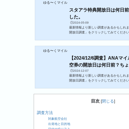
ゆる〜くマイル
スタアラ特典開放日は何日
した。
🕒️2024-05-09
最新情報より新しい調査があるかもしれま
開放日調査」をクリックしてみてください
典航空券はANA便だけではありません。A
アンスの各社の便も予約することができます
午前9時から予約することが可能ですが、
ゆる〜くマイル
典開放日が異なっていたりします。コロ
ですが、明確なアナウンスもされていな
【2024/12/6調査】ANA
約可能な最も早い日を調べてみましたので.
空券の開放日は何日前？ちょっ
🕒️2024-12-07
最新情報より新しい調査があるかもしれま
開放日調査」をクリックしてみてください
典航空券はANA便だけではありません。A
アンスの各社の便も予約することができま
いる提携航空会社各社の便も予約すること
55日前の午前9時から予約することが可
目次
[
閉じる
]
社・提携航空会社各社の便はそれぞれ特
す。新たに調査しましたので、共有したいと
調査方法
対象航空会社
出発地と目的地
日付の絞り込み