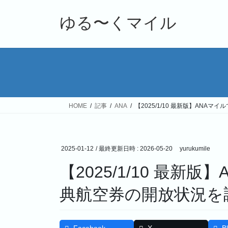
コ
ナ
ン
ビ
ゆる〜くマイル
テ
ゲ
ン
ー
ツ
シ
へ
ョ
ス
ン
キ
に
ッ
移
HOME
記事
ANA
【2025/1/10 最新版】AN
プ
動
2025-01-12
/ 最終更新日時 :
2026-05-20
yurukumile
【2025/1/10 最新
典航空券の開放状況を