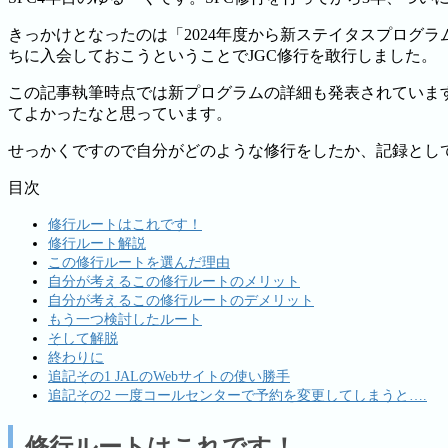
きっかけとなったのは「2024年度から新ステイタスプログ
ちに入会しておこうということでJGC修行を敢行しました。
この記事執筆時点では新プログラムの詳細も発表されていま
てよかったなと思っています。
せっかくですので自分がどのような修行をしたか、記録とし
目次
修行ルートはこれです！
修行ルート解説
この修行ルートを選んだ理由
自分が考えるこの修行ルートのメリット
自分が考えるこの修行ルートのデメリット
もう一つ検討したルート
そして解脱
終わりに
追記その1 JALのWebサイトの使い勝手
追記その2 一度コールセンターで予約を変更してしまうと….
修行ルートはこれです！