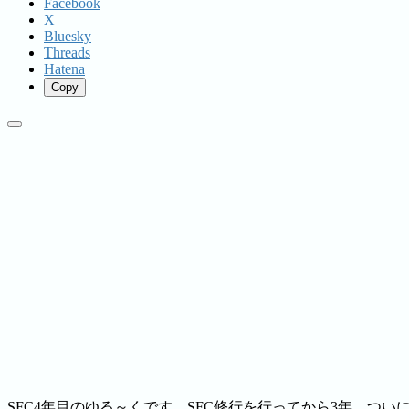
Facebook
X
Bluesky
Threads
Hatena
Copy
SFC4年目のゆる～くです。SFC修行を行ってから3年、つい