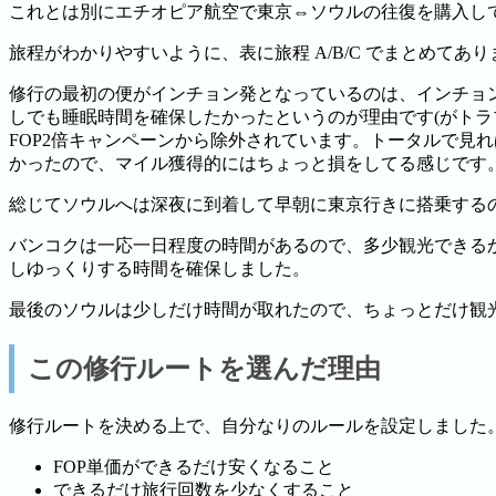
これとは別にエチオピア航空で東京⇔ソウルの往復を購入し
旅程がわかりやすいように、表に旅程 A/B/C でまとめてあり
修行の最初の便がインチョン発となっているのは、インチョ
しでも睡眠時間を確保したかったというのが理由です(がトラ
FOP2倍キャンペーンから除外されています。トータルで見れ
かったので、マイル獲得的にはちょっと損をしてる感じです
総じてソウルへは深夜に到着して早朝に東京行きに搭乗する
バンコクは一応一日程度の時間があるので、多少観光できる
しゆっくりする時間を確保しました。
最後のソウルは少しだけ時間が取れたので、ちょっとだけ観
この修行ルートを選んだ理由
修行ルートを決める上で、自分なりのルールを設定しました
FOP単価ができるだけ安くなること
できるだけ旅行回数を少なくすること