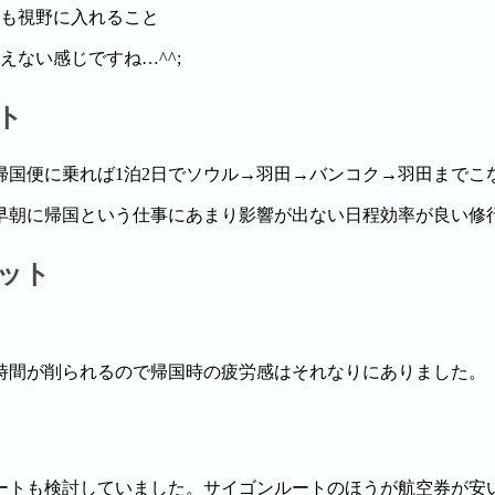
も視野に入れること
ない感じですね…^^;
ト
帰国便に乗れば1泊2日でソウル→羽田→バンコク→羽田までこ
早朝に帰国という仕事にあまり影響が出ない日程効率が良い修
ット
時間が削られるので帰国時の疲労感はそれなりにありました。
ートも検討していました。サイゴンルートのほうが航空券が安い