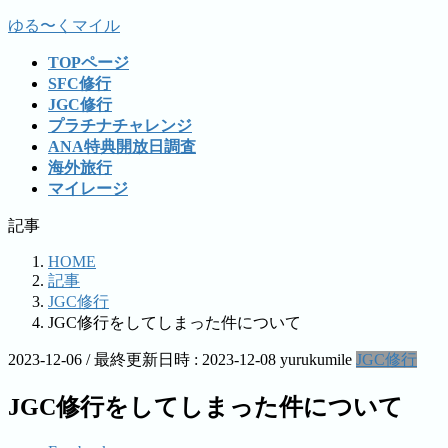
コ
ナ
ゆる〜くマイル
ン
ビ
TOPページ
テ
ゲ
SFC修行
ン
ー
JGC修行
ツ
シ
プラチナチャレンジ
へ
ョ
ANA特典開放日調査
ス
ン
海外旅行
キ
に
マイレージ
ッ
移
プ
動
記事
HOME
記事
JGC修行
JGC修行をしてしまった件について
2023-12-06
/ 最終更新日時 :
2023-12-08
yurukumile
JGC修行
JGC修行をしてしまった件について